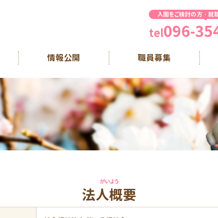
入園をご検討の方・就
096-35
tel
情報公開
職員募集
がいよう
法人概要