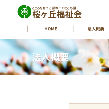
こころを育てる 熊本市のこども園
桜ヶ丘福祉会
HOME
法人概要
法人概要