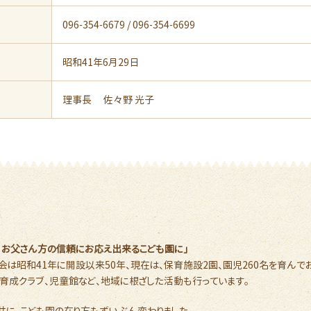
096-354-6679 / 096-354-6699
昭和41年6月29日
理事長 佐々野 光子
・お父さん方の信頼にお応え出来るこども園に」
会は昭和41年に開設以来50年、現在は、保育施設2園、園児260名を育んでお
育成クラブ、児童館など、地域に根ざした活動も行っています。
共に、こども園の在り方もずいぶん変わりました。