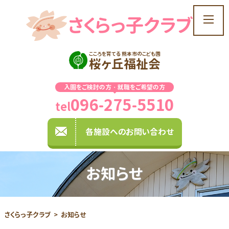
さくらっ子クラブ
t
o
g
こころを育てる 熊本市のこども園
g
桜ヶ丘福祉会
l
e
入園をご検討の方・就職をご希望の方
n
096-275-5510
a
tel
v
i
各施設へのお問い合わせ
g
a
t
お知らせ
i
o
n
さくらっ子クラブ
お知らせ