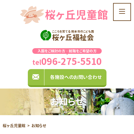
桜ヶ丘児童館
t
o
g
こころを育てる 熊本市のこども園
g
桜ヶ丘福祉会
l
e
入園をご検討の方・就職をご希望の方
n
096-275-5510
a
tel
v
i
各施設へのお問い合わせ
g
a
t
お知らせ
i
o
n
桜ヶ丘児童館
お知らせ