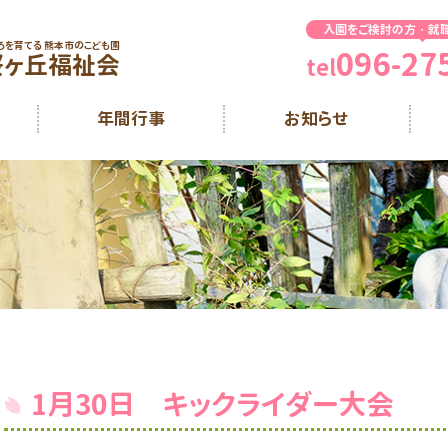
入園をご検討の方・就
ろを育てる 熊本市のこども園
096-27
桜ヶ丘福祉会
tel
年間行事
お知らせ
1月30日 キックライダー大会