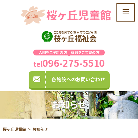
桜ヶ丘児童館
t
o
g
こころを育てる 熊本市のこども園
g
桜ヶ丘福祉会
l
e
入園をご検討の方・就職をご希望の方
n
096-275-5510
a
tel
v
i
各施設へのお問い合わせ
g
a
t
お知らせ
i
o
n
桜ヶ丘児童館
お知らせ