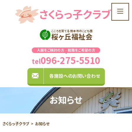
さくらっ子クラブ
t
o
g
こころを育てる 熊本市のこども園
g
桜ヶ丘福祉会
l
e
入園をご検討の方・就職をご希望の方
n
096-275-5510
a
tel
v
i
各施設へのお問い合わせ
g
a
t
お知らせ
i
o
n
さくらっ子クラブ
お知らせ