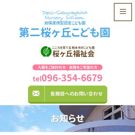
t
o
幼保連携型認定こども園
g
第二桜ヶ丘こども園
g
l
e
こころを育てる 熊本市のこども園
桜ヶ丘福祉会
n
a
入園をご検討の方・就職をご希望の方
v
096-354-6679
i
tel
g
a
各施設へのお問い合わせ
t
i
o
お知らせ
n