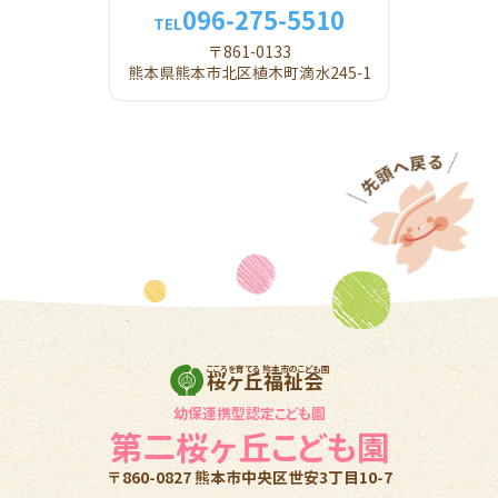
096-275-5510
TEL
〒861-0133
熊本県熊本市北区植木町滴水245-1
こころを育てる 熊本市のこども園
桜ヶ丘福祉会
幼保連携型認定こども園
第二桜ヶ丘こども園
〒860-0827 熊本市中央区世安3丁目10-7