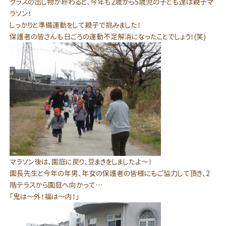
クラスの出し物が終わると、今年も2歳から5歳児の子ども達は親子マ
ラソン！
しっかりと準備運動をして親子で挑みました！
保護者の皆さんも日ごろの運動不足解消になったことでしょう！(笑)
マラソン後は、園庭に戻り、豆まきをしましたよ～！
園長先生と今年の年男、年女の保護者の皆様にもご協力して頂き、2
階テラスから園庭へ向かって…
「鬼は～外！福は～内！」