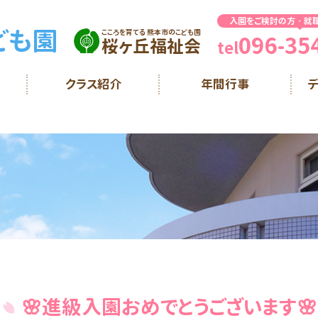
入園をご検討の方・就
ども園
こころを育てる 熊本市のこども園
096-35
桜ヶ丘福祉会
tel
クラス紹介
年間行事
🌸進級入園おめでとうございます🌸