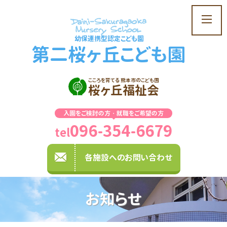
t
o
幼保連携型認定こども園
g
第二桜ヶ丘こども園
g
l
e
こころを育てる 熊本市のこども園
桜ヶ丘福祉会
n
a
入園をご検討の方・就職をご希望の方
v
096-354-6679
i
tel
g
a
各施設へのお問い合わせ
t
i
o
お知らせ
n