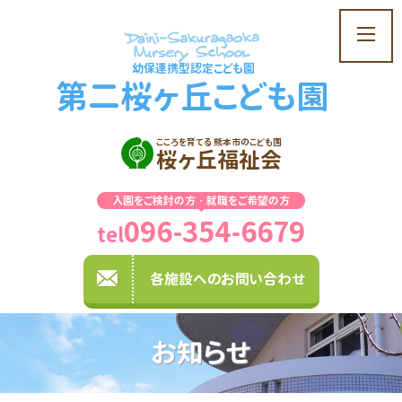
t
o
幼保連携型認定こども園
g
第二桜ヶ丘こども園
g
l
e
こころを育てる 熊本市のこども園
桜ヶ丘福祉会
n
a
入園をご検討の方・就職をご希望の方
v
096-354-6679
i
tel
g
a
各施設へのお問い合わせ
t
i
o
お知らせ
n