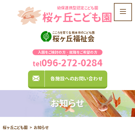
幼保連携型認定こども園
t
桜ヶ丘こども園
o
g
g
こころを育てる 熊本市のこども園
桜ヶ丘福祉会
l
e
入園をご検討の方・就職をご希望の方
n
096-272-0284
a
tel
v
i
各施設へのお問い合わせ
g
a
t
お知らせ
i
o
n
桜ヶ丘こども園
お知らせ