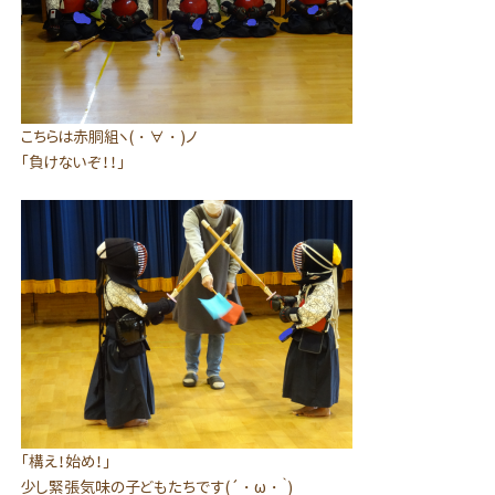
こちらは赤胴組ヽ(・∀・)ノ
「負けないぞ！！」
「構え！始め！」
少し緊張気味の子どもたちです(´・ω・｀)