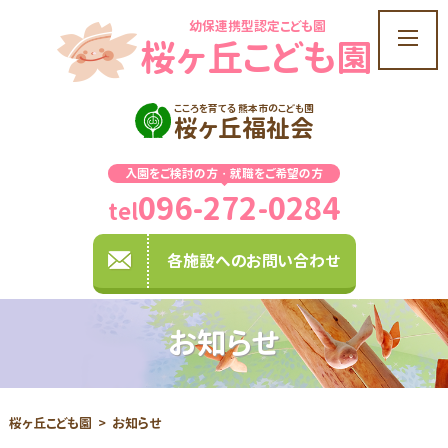
幼保連携型認定こども園
t
桜ヶ丘こども園
o
g
g
こころを育てる 熊本市のこども園
桜ヶ丘福祉会
l
e
入園をご検討の方・就職をご希望の方
n
096-272-0284
a
tel
v
i
各施設へのお問い合わせ
g
a
t
お知らせ
i
o
n
桜ヶ丘こども園
お知らせ