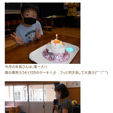
今月の年長さんは、僕一人！！
僕の専用ろうそく付きのケーキ☆彡 フッと吹き消して大喜び(*ﾟ▽ﾟ*)