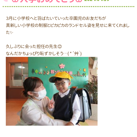
３月に小学校へと羽ばたいていった卒園児のお友だちが
真新しい小学校の制服とピカピカのランドセル姿を見せに来てくれまし
た✨
久しぶりに会った担任の先生😊
なんだかちょっぴり恥ずかしそう…( *´艸｀)