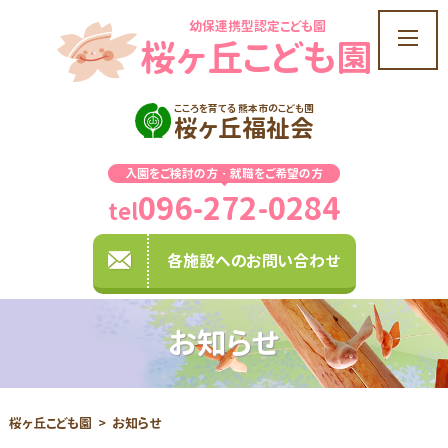
幼保連携型認定こども園
t
桜ヶ丘こども園
o
g
g
こころを育てる 熊本市のこども園
桜ヶ丘福祉会
l
e
入園をご検討の方・就職をご希望の方
n
096-272-0284
a
tel
v
i
各施設へのお問い合わせ
g
a
t
お知らせ
i
o
n
桜ヶ丘こども園
お知らせ