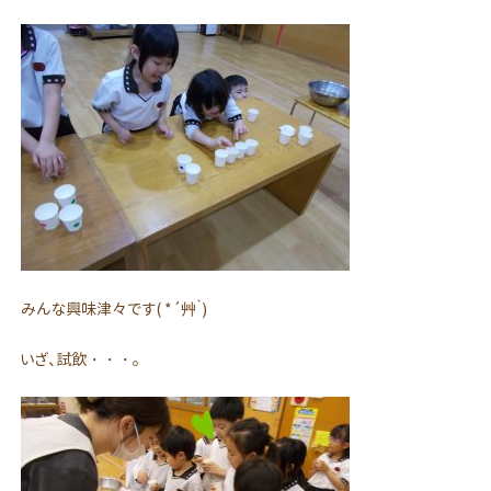
みんな興味津々です( *´艸｀)
いざ、試飲・・・。