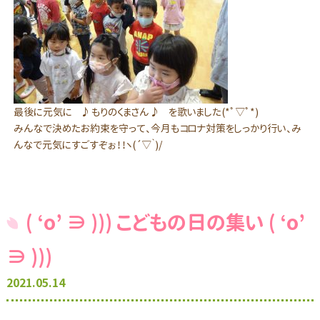
最後に元気に ♪ もりのくまさん ♪ を歌いました(*ﾟ▽ﾟ*)
みんなで決めたお約束を守って、今月もコロナ対策をしっかり行い、み
んなで元気にすごすぞぉ！！ヽ(´▽｀)/
( ‘o’ ∋ ))) こどもの日の集い ( ‘o’
∋ )))
2021.05.14