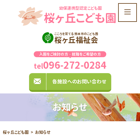
幼保連携型認定こども園
t
桜ヶ丘こども園
o
g
g
こころを育てる 熊本市のこども園
桜ヶ丘福祉会
l
e
入園をご検討の方・就職をご希望の方
n
096-272-0284
a
tel
v
i
各施設へのお問い合わせ
g
a
t
お知らせ
i
o
n
桜ヶ丘こども園
お知らせ