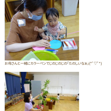
お母さんと一緒にカラーペンでじのじのじの「たのしいなぁ」(*ﾟ▽ﾟ*)