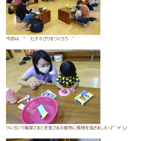
今回は “ 七夕かざりをつくろう ”
クレヨンで織姫さまと彦星さまの着物に模様を描きましたヽ(*´∀｀)ノ