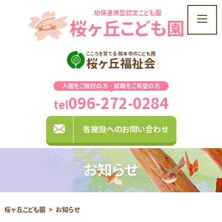
幼保連携型認定こども園
t
桜ヶ丘こども園
o
g
g
こころを育てる 熊本市のこども園
桜ヶ丘福祉会
l
e
入園をご検討の方・就職をご希望の方
n
096-272-0284
a
tel
v
i
各施設へのお問い合わせ
g
a
t
お知らせ
i
o
n
桜ヶ丘こども園
お知らせ