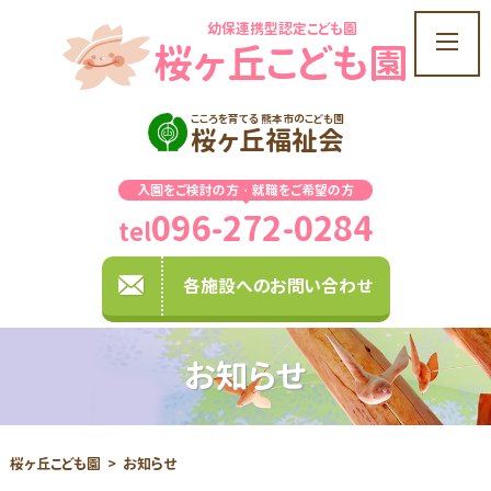
幼保連携型認定こども園
t
桜ヶ丘こども園
o
g
g
こころを育てる 熊本市のこども園
桜ヶ丘福祉会
l
e
入園をご検討の方・就職をご希望の方
n
096-272-0284
a
tel
v
i
各施設へのお問い合わせ
g
a
t
お知らせ
i
o
n
桜ヶ丘こども園
お知らせ