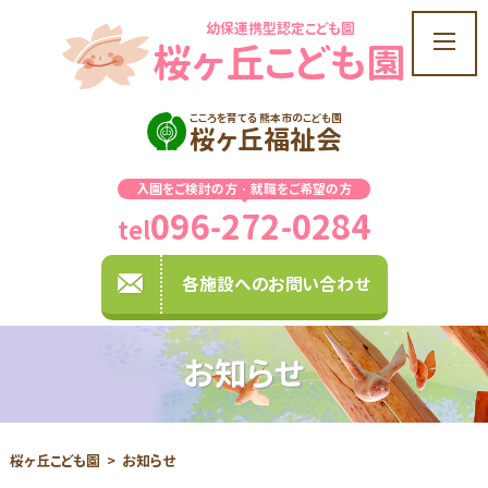
幼保連携型認定こども園
t
桜ヶ丘こども園
o
g
g
こころを育てる 熊本市のこども園
桜ヶ丘福祉会
l
e
入園をご検討の方・就職をご希望の方
n
096-272-0284
a
tel
v
i
各施設へのお問い合わせ
g
a
t
お知らせ
i
o
n
桜ヶ丘こども園
お知らせ