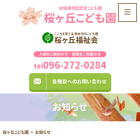
幼保連携型認定こども園
t
桜ヶ丘こども園
o
g
g
こころを育てる 熊本市のこども園
桜ヶ丘福祉会
l
e
入園をご検討の方・就職をご希望の方
n
096-272-0284
a
tel
v
i
各施設へのお問い合わせ
g
a
t
お知らせ
i
o
n
桜ヶ丘こども園
お知らせ