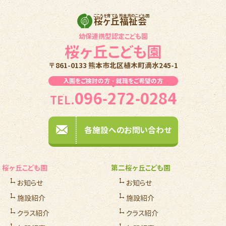
こころを育てる 熊本市のこども園
桜ヶ丘福祉会
幼保連携型認定こども園
桜ヶ丘こども園
〒861-0133 熊本市北区植木町滴水245-1
入園をご検討の方・就職をご希望の方
096-272-0284
TEL.
各施設へのお問い合わせ
桜ヶ丘こども園
第二桜ヶ丘こども園
お知らせ
お知らせ
施設紹介
施設紹介
クラス紹介
クラス紹介