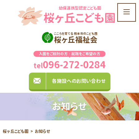
幼保連携型認定こども園
t
桜ヶ丘こども園
o
g
g
こころを育てる 熊本市のこども園
桜ヶ丘福祉会
l
e
入園をご検討の方・就職をご希望の方
n
096-272-0284
a
tel
v
i
各施設へのお問い合わせ
g
a
t
お知らせ
i
o
n
桜ヶ丘こども園
お知らせ