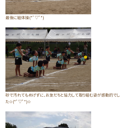
最後に組体操(*ﾟ▽ﾟ*)
砂で汚れてもめげずに、お友だちと協力して取り組む姿が感動的でし
た✩(*ﾟ▽ﾟ*)✩