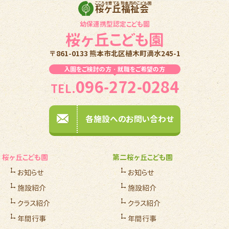
こころを育てる 熊本市のこども園
桜ヶ丘福祉会
幼保連携型認定こども園
桜ヶ丘こども園
〒861-0133 熊本市北区植木町滴水245-1
入園をご検討の方・就職をご希望の方
096-272-0284
TEL.
各施設へのお問い合わせ
桜ヶ丘こども園
第二桜ヶ丘こども園
お知らせ
お知らせ
施設紹介
施設紹介
クラス紹介
クラス紹介
年間行事
年間行事